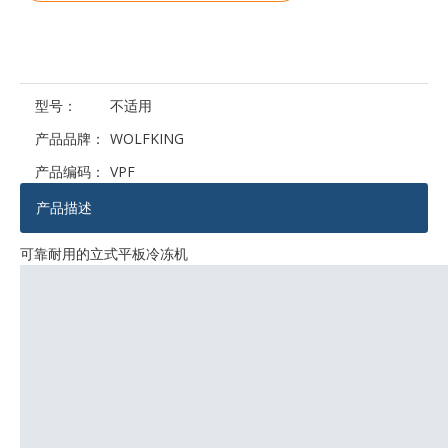
维护方便的鲶鱼自动加工线
最低运营成本的鲶鱼自动加工线
型号：
不适用
产品品牌：
WOLFKING
产品编码：
VPF
产品描述
可靠耐用的立式平板冷冻机
全自动鲶鱼整体解决方案线
多功能稳定鲶鱼加工线